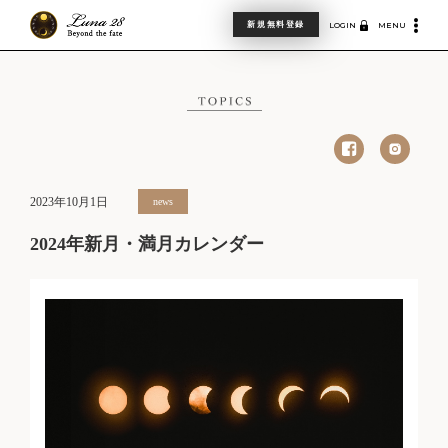
新規無料登録
LOGIN
MENU
2023年10月1日
news
2024年新月・満月カレンダー