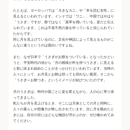
たとえば、ヨーロッパでは「大きなカニ」や「本を読む女性」に
見えるといわれています。インドでは「ワニ」、中国ではやはり
「うさぎ」ですが、餅ではなく「薬草を搗いている」姿だと伝え
られています。これは不老不死の薬を作っていると信じられてい
たからです。
同じ月を見上げているのに、文化や神話によって見えるものがこ
んなに違うというのは面白いですよね。
また、なぜ日本で「うさぎがお餅をついている」となったかとい
うと、平安時代の頃から「月の模様が杵を持つうさぎ」に見える
と歌に詠まれ始めたことがきっかけだといわれています。当時の
人々にとって、お月見とお餅は切っても切れない風習。そこから
「うさぎ＝お餅つき」というイメージが結びついたのです。
月のうさぎは、時代や国ごとに姿を変えながら、人の心に寄り添
ってきました。
私たちが月を見上げるとき、そこには天体としての月と同時に、
人々の暮らしや想像力が映し出されています。次に月を眺めたと
きには、自分の目にはどんな物語が浮かぶのか、ぜひ確かめてみ
てください。