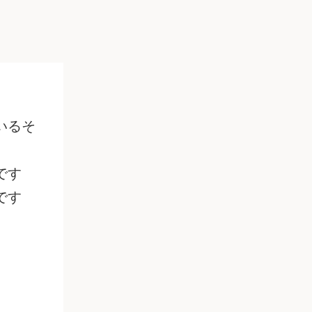
いるそ
です
です