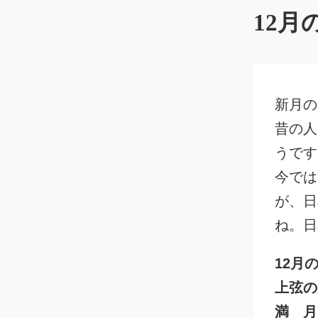
12月
新月の
昔の人
うです
今では
が、日
ね。日
12月
上弦の
満 月