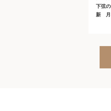
下弦の
新 月